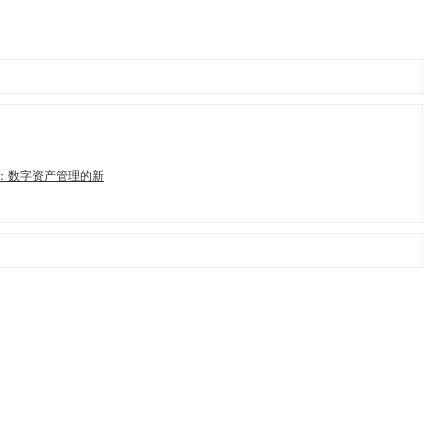
本：数字资产管理的新