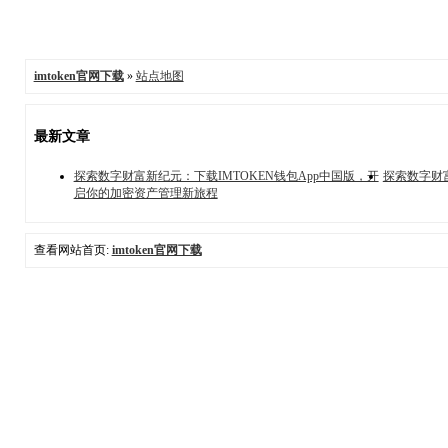
imtoken官网下载
»
站点地图
最新文章
探索数字财富新纪元：下载IMTOKEN钱包App中国版，开
探索数字财富
启你的加密资产管理新旅程
查看网站首页:
imtoken官网下载